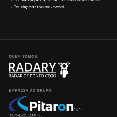
Try similar keywords, for example: tablet instead of laptop.
Try using more than one keyword.
QUEM SOMOS:
EMPRESA DO GRUPO:
CNPJ –
33.954.621/0001-63